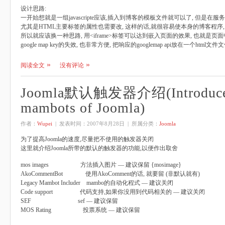
设计思路:
一开始想就是一组javascripte应该,插入到博客的模板文件就可以了, 但是在
尤其是HTML主要标签的属性也需要改, 这样的话,就很容易使本身的博客程序
所以就应该换一种思路, 用<iframe>标签可以达到嵌入页面的效果, 也就是页
google map key的失效, 也非常方便, 把响应的googlemap api放在一个html
阅读全文
没有评论
Joomla默认触发器介绍(Introduce 
mambots of Joomla)
作者：
Wupei
| 发表时间：
2007年8月28日
| 所属分类：
Joomla
为了提高Joomla的速度,尽量把不使用的触发器关闭
这里就介绍Joomla所带的默认的触发器的功能,以便作出取舍
mos images 方法插入图片 — 建议保留 {mosimage}
AkoCommentBot 使用AkoComment的话, 就要留 (非默认就有)
Legacy Mambot Includer mambo的自动化程式 — 建议关闭
Code support 代码支持,如果你没用到代码相关的 — 建议关闭
SEF sef — 建议保留
MOS Rating 投票系统 — 建议保留