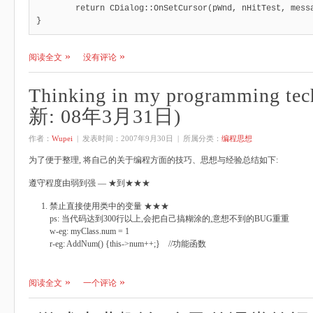
	return CDialog::OnSetCursor(pWnd, nHitTest, message); 

}
阅读全文
没有评论
Thinking in my programming t
新: 08年3月31日)
作者：
Wupei
| 发表时间：
2007年9月30日
| 所属分类：
编程思想
为了便于整理, 将自己的关于编程方面的技巧、思想与经验总结如下:
遵守程度由弱到强 — ★到★★★
禁止直接使用类中的变量 ★★★
ps: 当代码达到300行以上,会把自己搞糊涂的,意想不到的BUG重重
w-eg: myClass.num = 1
r-eg: AddNum() {this->num++;} //功能函数
阅读全文
一个评论