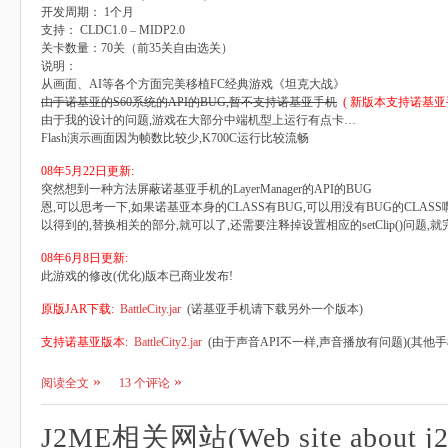
开发周期： 1个月
支持： CLDC1.0 – MIDP2.0
关卡数量：70关（前35关自由选关）
说明：
从画面、AI等各个方面完美移植FC经典游戏《坦克大战》
由于诺基亚的S60系统的API的BUG,暂不支持诺基亚手机
( 新版本支持诺基亚
由于我的设计的问题,游戏在大部分中端机型上运行有点卡…
Flash演示画面因为帧数比较少,K700C运行比较流畅
08年5月22日更新:
突然想到一种方法屏蔽诺基亚手机的LayerManager的API的BUG
恩,可以思考一下,如果诺基亚本身的CLASS有BUG,可以用没有BUG的CLASS啊
以得到的,替换相关的部分,就可以了,还需要注释掉设置相应的setClip()问题,
08年6月8日更新:
此游戏的修改(优化)版本已商业发布!
原版JAR下载:
BattleCity.jar
(诺基亚手机请下载另外一个版本)
支持诺基亚版本:
BattleCity2.jar
(由于声音API不一样,声音播放有问题)(其他
阅读全文
13 个评论
J2ME相关网站(Web site about j2