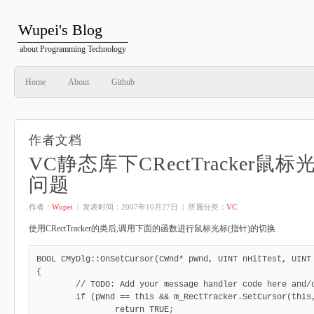
Wupei's Blog
about Programming Technology
Home
About
Github
作者文档
VC静态库下CRectTracker鼠
问题
作者：
Wupei
| 发表时间：
2007年10月27日
| 所属分类：
VC
使用CRectTracker的类后,调用下面的函数进行鼠标光标(指针)的切换
BOOL CMyDlg::OnSetCursor(CWnd* pWnd, UINT nHitTest, UINT 
{

	// TODO: Add your message handler code here and/or call default

	if (pWnd == this && m_RectTracker.SetCursor(this, nHitTest)) 

		return TRUE; 
