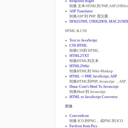
Response.Right
转换 文本/HTML到 PHP, ASP (VBScript
ASP Translator
转换ASP 到 PHP. 需注册.
DOS2UNIX
,
UNIX2DOS
,
MAC2UNI
HTML & CSS
Text to JavaScript
CSS HTML
转换CSS到 HTML.
HTML2TXT
转换HTML到文本.
HTML2Wiki
转换HTML到 Wiki-Markup
HTML -> PHP, JavaScript, ASP
转换HTML到PHP, Javascript ，ASP
Draac.Com’s Html To Javascript
转换Html 到 Javascript.
HTML to JavaScript Convertor
.
图像
ConvertIcon
转换 ICO 到PNG， 或PNG 到 ICO.
FavIcon from Pics