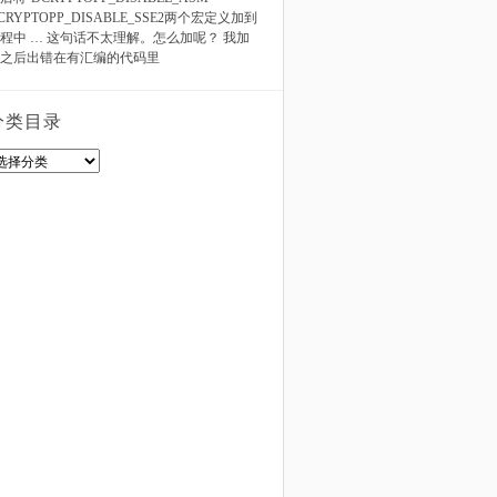
CRYPTOPP_DISABLE_SSE2两个宏定义加到
程中 … 这句话不太理解。怎么加呢？ 我加
之后出错在有汇编的代码里
分类目录