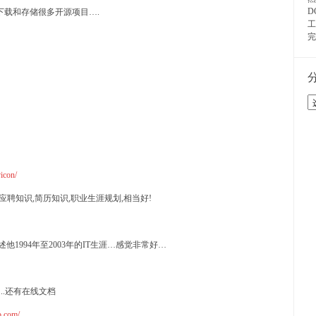
D
…介绍和下载和存储很多开源项目….
工
完
分
类
目
录
icon/
聘知识,简历知识,职业生涯规划,相当好!
他1994年至2003年的IT生涯…感觉非常好…
好多..还有在线文档
b.com/