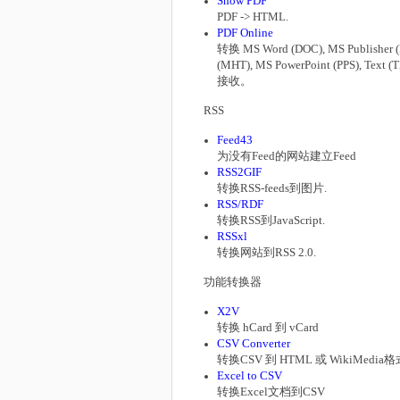
Show PDF
PDF -> HTML.
PDF Online
转换 MS Word (DOC), MS Publisher (
(MHT), MS PowerPoint (PPS), Text
接收。
RSS
Feed43
为没有Feed的网站建立Feed
RSS2GIF
转换RSS-feeds到图片.
RSS/RDF
转换RSS到JavaScript.
RSSxl
转换网站到RSS 2.0.
功能转换器
X2V
转换 hCard 到 vCard
CSV Converter
转换CSV 到 HTML 或 WikiMedia格
Excel to CSV
转换Excel文档到CSV