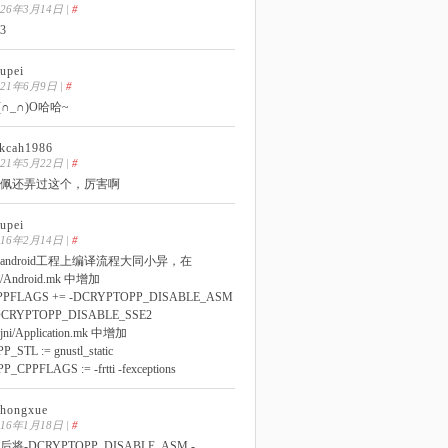
026年3月14日
|
#
3
upei
021年6月9日
|
#
(∩_∩)O哈哈~
ekcah1986
021年5月22日
|
#
佩还弄过这个，厉害啊
upei
016年2月14日
|
#
android工程上编译流程大同小异，在
ni/Android.mk 中增加
PPFLAGS += -DCRYPTOPP_DISABLE_ASM
DCRYPTOPP_DISABLE_SSE2
ni/Application.mk 中增加
P_STL := gnustl_static
P_CPPFLAGS := -frtti -fexceptions
uhongxue
016年1月18日
|
#
后将-DCRYPTOPP_DISABLE_ASM -