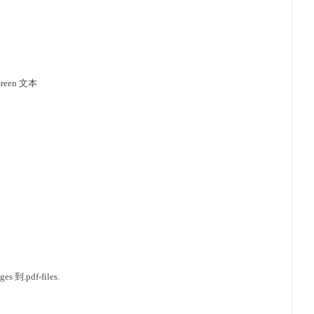
Green 文本
ges 到.pdf-files.