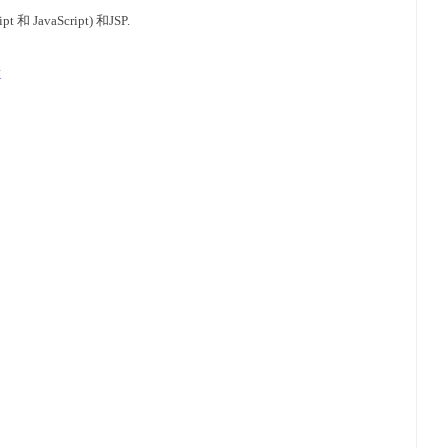
 和 JavaScript) 和JSP.
X