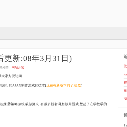
更新:08年3月31日)
使
所属分类：
网站开发
io
供大家方便访问
在
当前流行的AJAX制作游戏的技术(
现在有新版本的了,挺酷
)
重
N
/侦破推理/策略游戏,貌似挺火..有很多新名词,如版杀游戏,想起了在学校学的
1