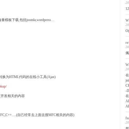
2
12
ad — 海量模板下载,包括joomla,wordpress…
W
2
O
r
2
佩
W
2
在
— 普通字符转换为HTML代码的在线小工具(Ajax)
j
C
ookup/
-
页开发相关的内容
在j
AP
AP
FC,C++….(自己经常去上面去搜MFC相关的内容)
f
2
然