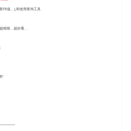
(查PR值…),和使用查询工具
..超精致…超好看…
站
赞!
========