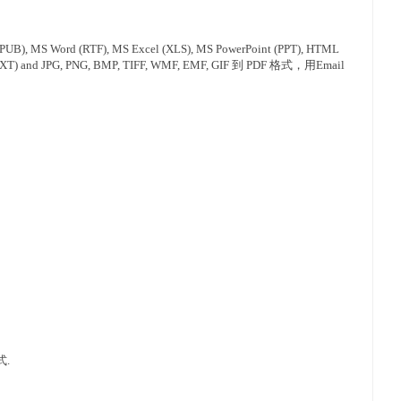
PUB), MS Word (RTF), MS Excel (XLS), MS PowerPoint (PPT), HTML
 (TXT) and JPG, PNG, BMP, TIFF, WMF, EMF, GIF 到 PDF 格式，用Email
式.