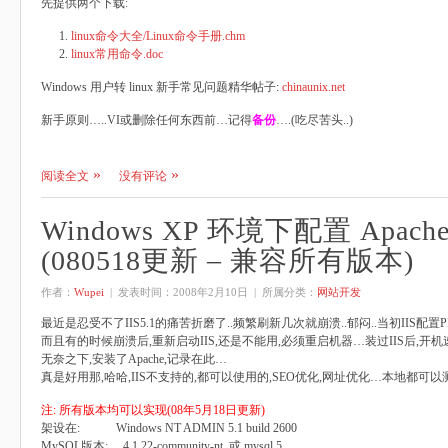
先提供两个下载:
linux命令大全/Linux命令手册.chm
linux常用命令.doc
Windows 用户转 linux 新手常见问题精华帖子:
chinaunix.net
新手原则…..VI或删除任何东西前…记得
备份
….(吃尽苦头..)
阅读全文
没有评论
Windows XP 环境下配置 Apache +
(080518更新 – 兼容所有版本)
作者：
Wupei
| 发表时间：
2008年2月10日
| 所属分类：
网站开发
最近是忍受不了IIS5.1的痛苦折磨了..频繁刷新几次就崩溃..郁闷..当初IIS配
而且有的时候崩溃后,重新启动IIS,还是不能用,必须重启机器…装过IIS后,开
无奈之下,安装了Apache,记录在此…
真是好用那,哈哈,IIS不支持的,都可以使用的,SEO优化,网址优化…本地都可以
注: 所有版本均可以实现(08年5月18日更新)
架设在: Windows NT ADMIN 5.1 build 2600
MySQL版本: 4.1.22-community-nt 或 mysql 5