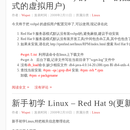
式的虚拟用户)
作者：
Wupei
| 发表时间：
2008年2月11日
| 所属分类：
Linux
今天终于把 vsftpd 的虚拟用户配置完毕了,可以使用,现记录在此
Red Hat 9 服务器模式默认没有装vsftpd的,避免麻烦,建议手动安装
Red Hat 9 服务器模式默认没有装开发工具(中间包含db工具,其中也包含
如果未安装,请在此 http://rpmfind.net/linux/RPM/index.html 搜索 Red 
#wget /1.txt
利用该命令在linux上下载文件
#wget -b 后台下载,记录文件写在当前目录下"wget-log"文件中
没有
db_load
命令,缺少相应文件: db4-java-4.0.14-20.i386.rpm 和 db4-utils-4.0
查找当前安装:
#rpm –qa | grep db4
安装:
#rpm -ivh *.rpm
卸载:
#rpm -e packgename
阅读全文
没有评论
新手初学 Linux – Red Hat 9(更
作者：
Wupei
| 发表时间：
2008年2月10日
| 所属分类：
Linux
新手初学Linux,特把相关信息整理在此