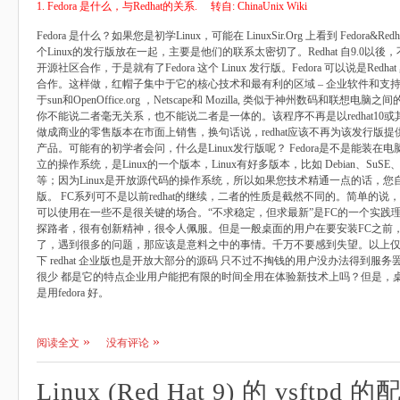
1. Fedora 是什么，与Redhat的关系. 转自: ChinaUnix Wiki
Fedora 是什么？如果您是初学Linux，可能在 LinuxSir.Org 上看到 Fedora&Re
个Linux的发行版放在一起，主要是他们的联系太密切了。Redhat 自9.0
开源社区合作，于是就有了Fedora 这个 Linux 发行版。Fedora 可以说是R
合作。这样做，红帽子集中于它的核心技术和最有利的区域 – 企业软件和支持。re
于sun和OpenOffice.org ，Netscape和 Mozilla, 类似于神州数码
你不能说二者毫无关系，也不能说二者是一体的。该程序不再是以redhat10
做成商业的零售版本在市面上销售，换句话说，redhat应该不再为该发行版提供
产品。可能有的初学者会问，什么是Linux发行版呢？ Fedora是不是能装在电
立的操作系统，是Linux的一个版本，Linux有好多版本，比如 Debian、SuSE、Archlin
等；因为Linux是开放源代码的操作系统，所以如果您技术精通一点的话，您自
版。 FC系列可不是以前redhat的继续，二者的性质是截然不同的。简单的
可以使用在一些不是很关键的场合。“不求稳定，但求最新”是FC的一个实践
探路者，很有创新精神，很令人佩服。但是一般桌面的用户在要安装FC之前
了，遇到很多的问题，那应该是意料之中的事情。千万不要感到失望。以上
下 redhat 企业版也是开放大部分的源码 只不过不掏钱的用户没办法得到服务
很少 都是它的特点企业用户能把有限的时间全用在体验新技术上吗？但是，桌
是用fedora 好。
阅读全文
没有评论
Linux (Red Hat 9) 的 vsftp