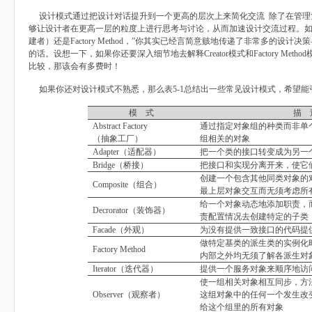
设计模式通过把设计对话提升到一个更高的层次上来简化交流 除了在管理
够让设计者在更高一层的粒度上进行思考与讨论，从而加速设计交流过程。如果你说
建者）还是Factory Method，”你其实已经言简意赅地传递了非常多的设
的话。设想一下，如果你还要深入细节地去解释Creator模式和Factory Me
比较，那该会有多费时！
如果你还对设计模式不熟悉，那么表5-1总结出一些常见设计模式，希望能
模
式
描
Abstract Factory
通过指定对象组的种类而非单
（抽象工厂）
组相关的对象
Adapter
（适配器）
把一个类的接口转变成为另一
Bridge
（桥接）
把接口和实现分离开来，使它
创建一个包含其他同类对象的
Composite
（组合）
最上层对象交互而无须考虑所
给一个对象动态地添加职责，
Decrorator
（装饰器）
责配置情况去创建特定的子类
Facade
（外观）
为没有提供一致接口的代码提
做特定基类的派生类的实例化
Factory Method
内部之外均无须了解各派生对
Iterator
（迭代器）
提供一个服务对象来顺序地访
使一组相关对象相互同步，方
Observer
（观察者）
这组对象中的任何一个发生改
给这个组里的所有对象