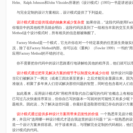
Helm、Ralph Johnson和John Vlissides所著的《设计模式》(1995)一
与完全定制的设计方案相比，设计模式提供了下列益处。
设计模式通过提供现成的抽象来减少复杂度
如果你说，“这段代码使用Facto
你项目中的其他程序员就会明白，这段代码涉及到了一组相当丰富的交互关系以及
Method这个设计模式时，所有相关的信息都被唤醒了。
Factory Method是一个模式，它允许你在对一个特定基类的任意派生类
况，除了在Factory Method内部。你可以在《重构》（Fowler 1999）
应用Factory Method的不错的讨论。
你不需要把你代码中的设计思路逐行地讲解给其他的程序员，他们就可以理
设计模式通过把常见解决方案的细节予以制度化来减少出错
软件设计问题
当它们被解决了一两次（或者三四次甚至更多）之后才能完全显露出来。因
准做法，积聚了多年来人们尝试解决那些问题的智慧，同时也包含着对人们
如此看来，应用设计模式和“用程序库取代自己编写的代码”在概念上有相
己写过几次快速排序算法，但你自己写的版本一写就对的可能性又有多少呢
题相关。因此说，为了解决这些问题，你最好是选取那些现已存在的设计方
设计模式通过提供多种设计方案而带来启发性的价值
一个熟悉常见设计模
来，并且问“选用哪一种设计模式才适合我这里的设计问题？”从一组熟悉的
造一个设计方案来得容易。对于读者来说，与理解完全定制的代码相比，他
设计模式的代码。