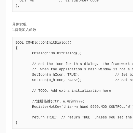
  UINT vk            // virtual-key code

);
具体实现:
1.首先加入函数
BOOL CMyDlg::OnInitDialog()

{

	CDialog::OnInitDialog();

	// Set the icon for this dialog.  The framework does this automatically

	//  when the application's main window is not a dialog

	SetIcon(m_hIcon, TRUE);			// Set big icon

	SetIcon(m_hIcon, FALSE);		// Set small icon

	// TODO: Add extra initialization here

	//注册热键(Ctrl+W,标识9999)

	RegisterHotKey(this->m_hWnd,9999,MOD_CONTROL,'W');

	return TRUE;  // return TRUE  unless you set the focus to a control

}