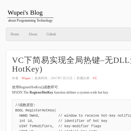
Wupei's Blog
about Programming Technology
Home
About
Github
VC下简易实现全局热键–无DLL无钩
HotKey)
作者：
Wupei
| 发表时间：
2007年7月25日
| 所属分类：
VC
使用RegisterHotKey()函数即可.
MSDN:The
RegisterHotKey
function defines a system-wide hot key.
//函数原型:

BOOL RegisterHotKey(

  HWND hWnd,         // window to receive hot-key notification

  int id,            // identifier of hot key

  UINT fsModifiers,  // key-modifier flags
