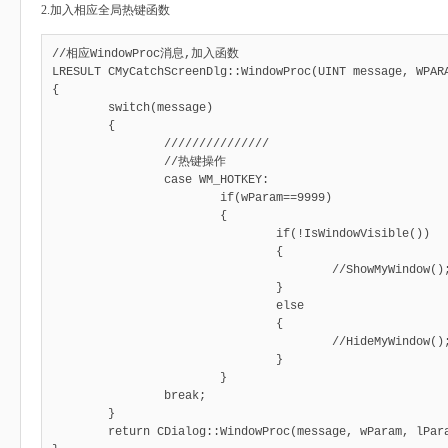
2.加入相应全局热键函数
//相应WindowProc消息,加入函数

LRESULT CMyCatchScreenDlg::WindowProc(UINT message, WPARA
{

	switch(message)

	{

		///////////////

		//热键操作

		case WM_HOTKEY: 

			if(wParam==9999)   

			{   

				if(!IsWindowVisible())

				{

					//ShowMyWindow();	// 实现代码

				}

				else

				{

					//HideMyWindow();	//实现代码

				}

			}

		break;

	} 

	return CDialog::WindowProc(message, wParam, lParam);
